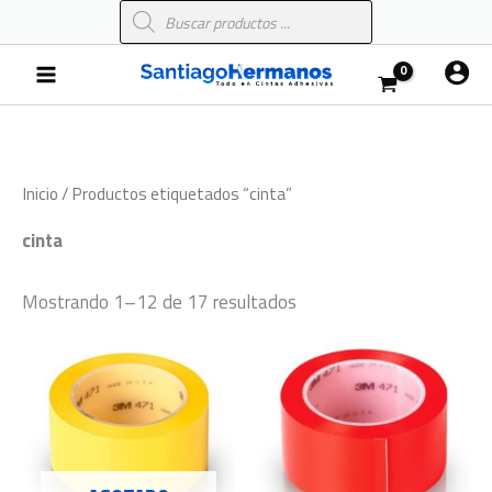
Búsqueda
Ir
de
al
productos
Main
contenido
Menu
Inicio
/ Productos etiquetados “cinta”
cinta
Mostrando 1–12 de 17 resultados