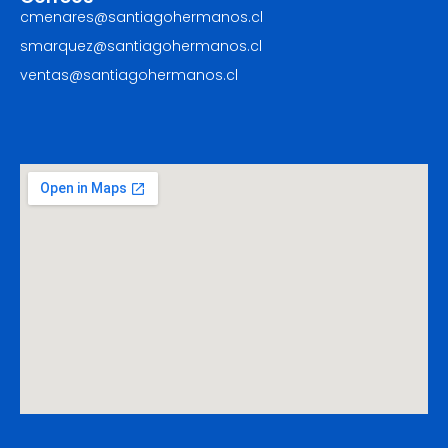
cmenares@santiagohermanos.cl
smarquez@santiagohermanos.cl
ventas@santiagohermanos.cl