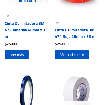
AGOTADO
3M
3M
Cinta Delimitadora 3M
471 Amarilla 48mm x 33
Cinta Delimitadora 3M
m
471 Roja 48mm x 33 m
$
25.000
$
25.000
Leer más
Añadir al carrito