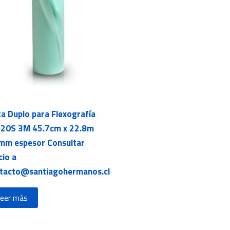
ta Duplo para Flexografía
20S 3M 45.7cm x 22.8m
mm espesor Consultar
cio a
tacto@santiagohermanos.cl
eer más