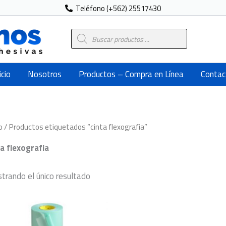
Teléfono (+562) 25517430
Búsqueda
de
productos
icio
Nosotros
Productos – Compra en Línea
Contac
o
/ Productos etiquetados “cinta flexografia”
ta flexografia
trando el único resultado