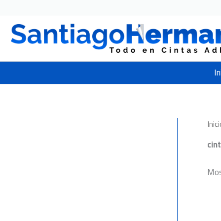
Ir
al
contenido
In
Inici
cin
Mos