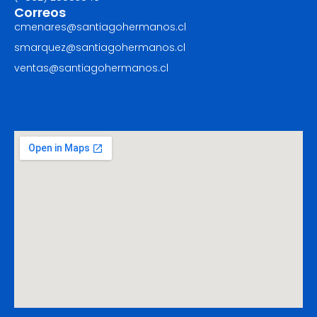
Correos
cmenares@santiagohermanos.cl
smarquez@santiagohermanos.cl
ventas@santiagohermanos.cl