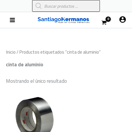
Búsqueda
Ir
de
al
productos
Main
contenido
Menu
Inicio
/ Productos etiquetados “cinta de aluminio”
cinta de aluminio
Mostrando el único resultado