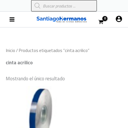
Búsqueda
Ir
de
al
productos
Main
contenido
Menu
Inicio
/ Productos etiquetados “cinta acrilico”
cinta acrilico
Mostrando el único resultado