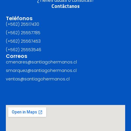
¿Tienes dudas o consultas?
Contáctanos
Teléfonos
(+562) 25517430‬
(+562) 25557785
(+562) 25567453‬
(+562) ‪25553546
Correos
cmenares@santiagohermanos.cl
smarquez@santiagohermanos.cl
ventas@santiagohermanos.cl