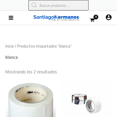
Búsqueda
Ir
de
al
productos
Main
contenido
Menu
Inicio
/ Productos etiquetados “blanca”
blanca
Mostrando los 2 resultados