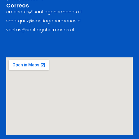
Correos
cmenares@santiagohermanos.cl
smarquez@santiagohermanos.cl
ventas@santiagohermanos.cl