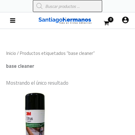
Búsqueda
Ir
de
al
productos
Main
contenido
Menu
Inicio
/ Productos etiquetados “base cleaner”
base cleaner
Mostrando el único resultado