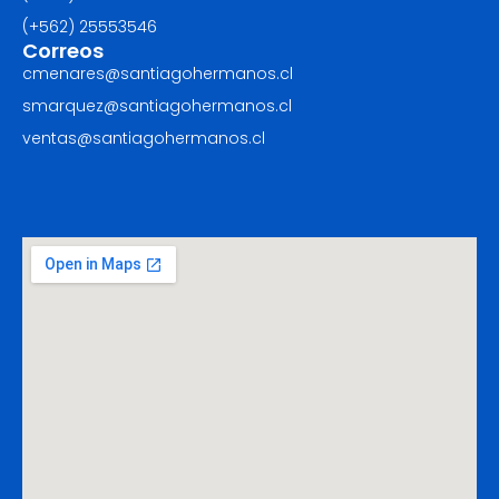
(+562) ‪25553546
Correos
cmenares@santiagohermanos.cl
smarquez@santiagohermanos.cl
ventas@santiagohermanos.cl