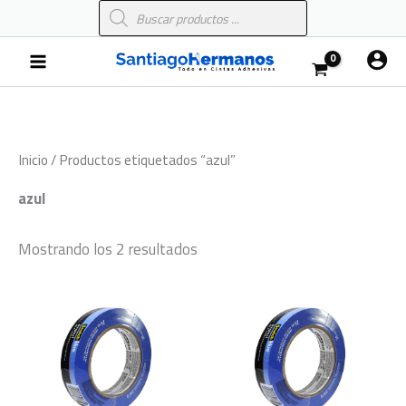
Búsqueda
Ir
de
al
productos
Main
contenido
Menu
Inicio
/ Productos etiquetados “azul”
azul
Mostrando los 2 resultados