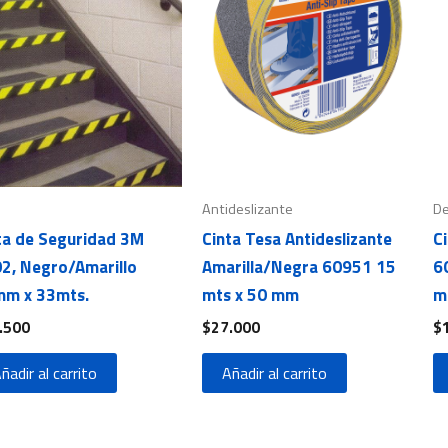
Antideslizante
De
ta de Seguridad 3M
Cinta Tesa Antideslizante
C
2, Negro/Amarillo
Amarilla/Negra 60951 15
6
m x 33mts.
mts x 50 mm
m
.500
$
27.000
$
ñadir al carrito
Añadir al carrito