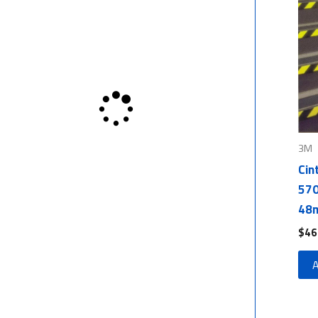
3M
Cin
570
48m
$
46
A