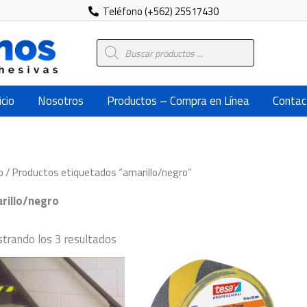
Teléfono (+562) 25517430
Búsqueda
de
productos
icio
Nosotros
Productos – Compra en Línea
Contac
o
/ Productos etiquetados “amarillo/negro”
rillo/negro
trando los 3 resultados