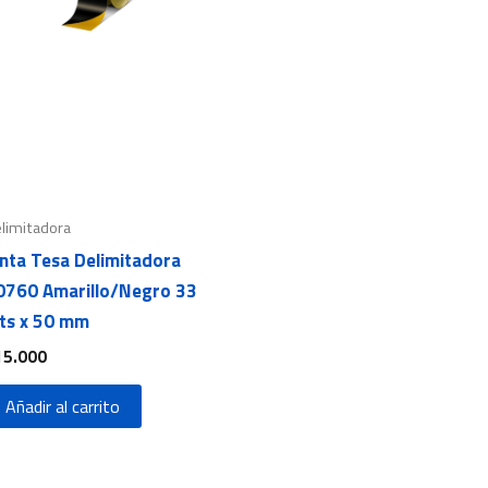
limitadora
inta Tesa Delimitadora
0760 Amarillo/Negro 33
ts x 50 mm
15.000
Añadir al carrito