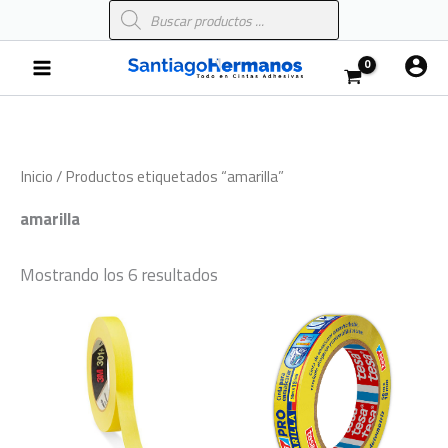
Búsqueda
Ir
de
al
productos
Main
contenido
Menu
Inicio
/ Productos etiquetados “amarilla”
amarilla
Mostrando los 6 resultados