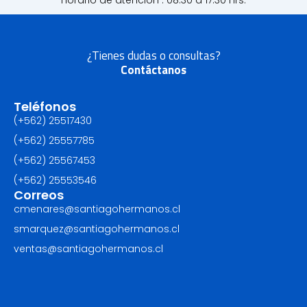
Horario de atención : 08:30 a 17:30 Hrs.
¿Tienes dudas o consultas?
Contáctanos
Teléfonos
(+562) 25517430‬
(+562) 25557785
(+562) 25567453‬
(+562) ‪25553546
Correos
cmenares@santiagohermanos.cl
smarquez@santiagohermanos.cl
ventas@santiagohermanos.cl