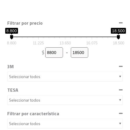
Filtrar por precio
8.800
18.500
8.800
11.225
13.650
16.075
18.500
$
-
Minimum Price
Maximum Price
3M
Seleccionar todos
TESA
Seleccionar todos
Filtrar por característica
Seleccionar todos