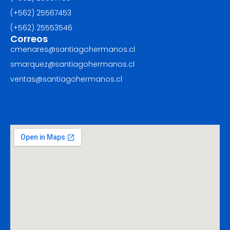
(+562) 25567453‬
(+562) ‪25553546
Correos
cmenares@santiagohermanos.cl
smarquez@santiagohermanos.cl
ventas@santiagohermanos.cl