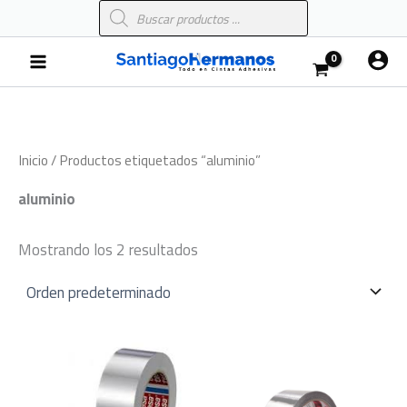
Búsqueda
Ir
de
al
productos
Main
contenido
Menu
Inicio
/ Productos etiquetados “aluminio”
aluminio
Mostrando los 2 resultados