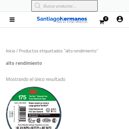
Búsqueda
Ir
de
al
productos
Main
contenido
Menu
Inicio
/ Productos etiquetados “alto rendimiento”
alto rendimiento
Mostrando el único resultado