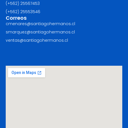
(+562) 25567453‬
(+562) ‪25553546
Correos
cmenares@santiagohermanos.cl
smarquez@santiagohermanos.cl
ventas@santiagohermanos.cl