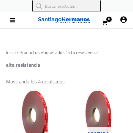
Búsqueda
Ir
de
al
productos
Main
contenido
Menu
Inicio
/ Productos etiquetados “alta resistencia”
alta resistencia
Mostrando los 4 resultados