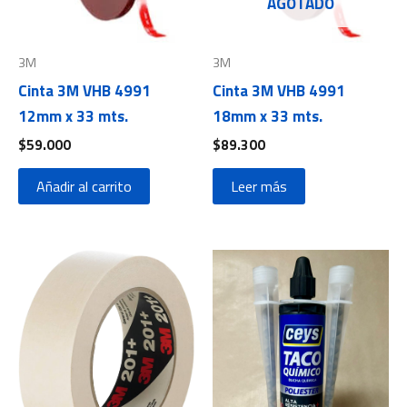
AGOTADO
3M
3M
Cinta 3M VHB 4991
Cinta 3M VHB 4991
12mm x 33 mts.
18mm x 33 mts.
$
59.000
$
89.300
Añadir al carrito
Leer más