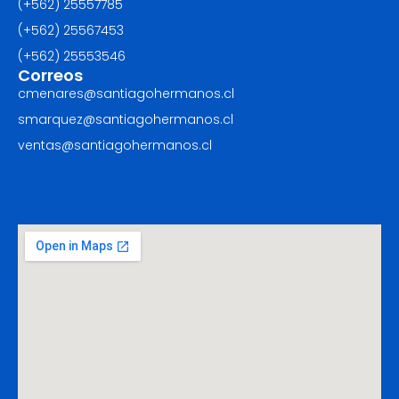
(+562) 25557785
(+562) 25567453‬
(+562) ‪25553546
Correos
cmenares@santiagohermanos.cl
smarquez@santiagohermanos.cl
ventas@santiagohermanos.cl