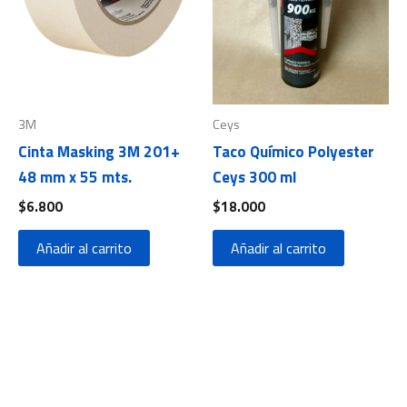
3M
Ceys
Cinta Masking 3M 201+
Taco Químico Polyester
48 mm x 55 mts.
Ceys 300 ml
$
6.800
$
18.000
Añadir al carrito
Añadir al carrito