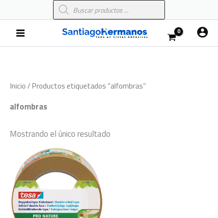
Búsqueda
Ir
de
al
productos
Main
contenido
Menu
Inicio
/ Productos etiquetados “alfombras”
alfombras
Mostrando el único resultado