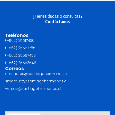
¿Tienes dudas o consultas?
Contáctanos
Teléfonos
(+562) 25517430‬
(+562) 25557785
(+562) 25567453‬
(+562) ‪25553546
Correos
cmenares@santiagohermanos.cl
smarquez@santiagohermanos.cl
ventas@santiagohermanos.cl