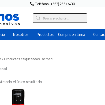
Teléfono (+562) 25517430
Búsqueda
de
productos
icio
Nosotros
Productos – Compra en Línea
Contac
o
/ Productos etiquetados “aerosol”
osol
trando el único resultado