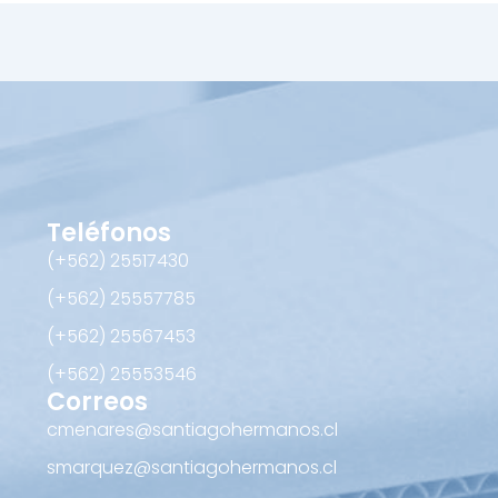
Teléfonos
(+562) 25517430‬
(+562) 25557785
(+562) 25567453‬
(+562) ‪25553546
Correos
cmenares@santiagohermanos.cl
smarquez@santiagohermanos.cl