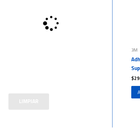
3M
Adh
Sup
$
29
A
LIMPIAR