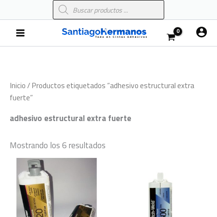
Búsqueda
Ir
de
al
productos
Main
contenido
Menu
Inicio
/ Productos etiquetados “adhesivo estructural extra
fuerte”
adhesivo estructural extra fuerte
Mostrando los 6 resultados