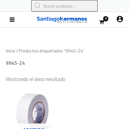
Búsqueda
Ir
de
al
productos
Main
contenido
Menu
Inicio
/ Productos etiquetados “9945-24”
9945-24
Mostrando el único resultado