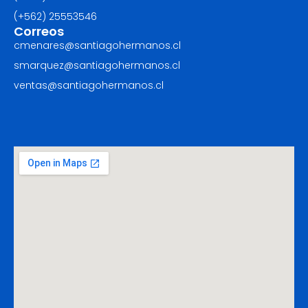
(+562) ‪25553546
Correos
cmenares@santiagohermanos.cl
smarquez@santiagohermanos.cl
ventas@santiagohermanos.cl