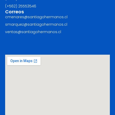
(+562) ‪25553546
Correos
cmenares@santiagohermanos.cl
smarquez@santiagohermanos.cl
ventas@santiagohermanos.cl