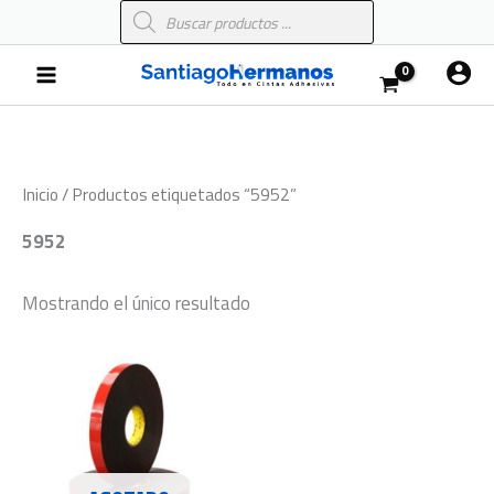
Búsqueda
Ir
de
al
productos
Main
contenido
Menu
Inicio
/ Productos etiquetados “5952”
5952
Mostrando el único resultado