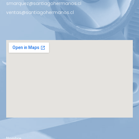
smarquez@santiagohermanos.cl
ventas@santiagohermanos.cl
Nombre