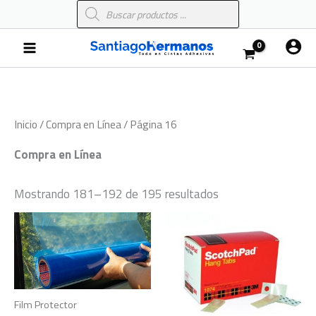
Búsqueda
Ir
de
al
productos
Main
contenido
Menu
Inicio
/
Compra en Línea
/ Página 16
Compra en Línea
Mostrando 181–192 de 195 resultados
Film Protector