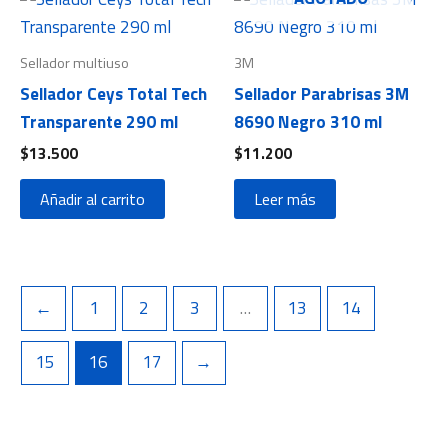
Sellador multiuso
3M
Sellador Ceys Total Tech
Sellador Parabrisas 3M
Transparente 290 ml
8690 Negro 310 ml
$
13.500
$
11.200
Añadir al carrito
Leer más
←
1
2
3
…
13
14
15
16
17
→