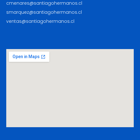
cmenares@santiagohermanos.cl
smarquez@santiagohermanos.cl
ventas@santiagohermanos.cl