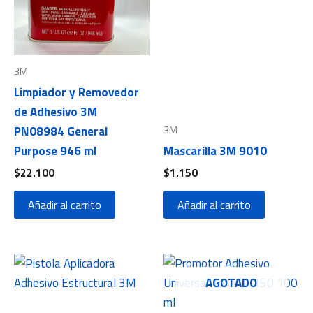
3M
Limpiador y Removedor
de Adhesivo 3M
3M
PN08984 General
Purpose 946 ml
Mascarilla 3M 9010
$
22.100
$
1.150
Añadir al carrito
Añadir al carrito
AGOTADO