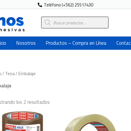
Teléfono (+562) 25517430
Búsqueda
de
productos
icio
Nosotros
Productos – Compra en Línea
Contac
o
/
Tesa
/ Embalaje
alaje
trando los 2 resultados