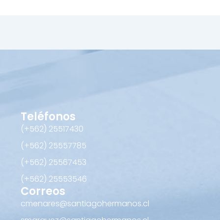
Teléfonos
(+562) 25517430‬
(+562) 25557785
(+562) 25567453‬
(+562) ‪25553546
Correos
cmenares@santiagohermanos.cl