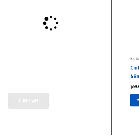
Emb
Cin
48m
$
90
LIMPIAR
A