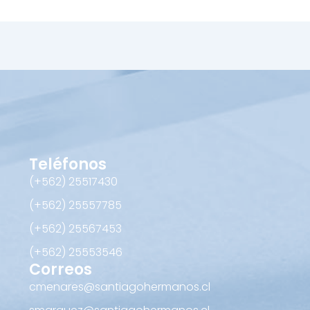
Teléfonos
(+562) 25517430‬
(+562) 25557785
(+562) 25567453‬
(+562) ‪25553546
Correos
cmenares@santiagohermanos.cl