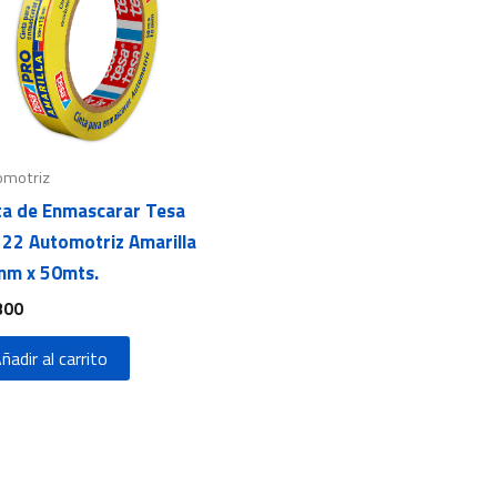
omotriz
ta de Enmascarar Tesa
22 Automotriz Amarilla
m x 50mts.
800
ñadir al carrito