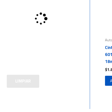
Aut
Cin
601
18m
$
1.
LIMPIAR
A