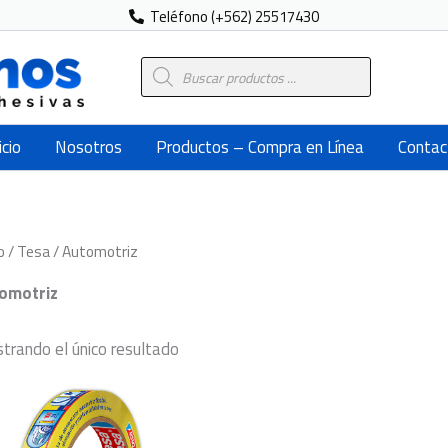
Teléfono (+562) 25517430
Búsqueda
de
productos
icio
Nosotros
Productos – Compra en Línea
Contac
o
/
Tesa
/ Automotriz
omotriz
trando el único resultado