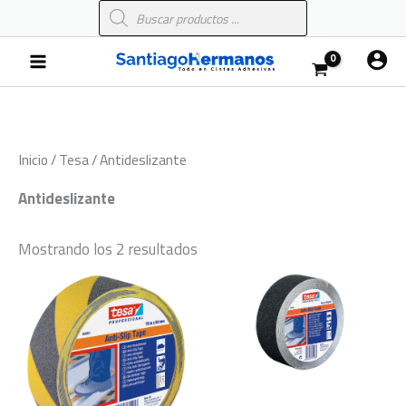
Búsqueda
Ir
de
al
productos
Main
contenido
Menu
Inicio
/
Tesa
/ Antideslizante
Antideslizante
Mostrando los 2 resultados