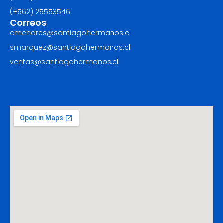
(+562) ‪25553546
Correos
cmenares@santiagohermanos.cl
smarquez@santiagohermanos.cl
ventas@santiagohermanos.cl