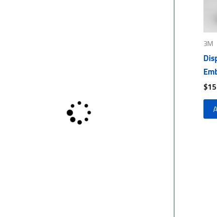
3M
Dis
Emb
$
15
A