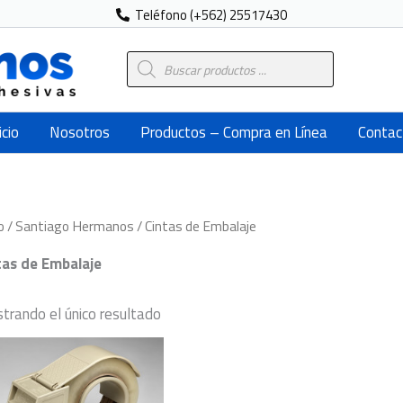
Teléfono (+562) 25517430
Búsqueda
de
productos
icio
Nosotros
Productos – Compra en Línea
Contac
o
/
Santiago Hermanos
/ Cintas de Embalaje
tas de Embalaje
trando el único resultado