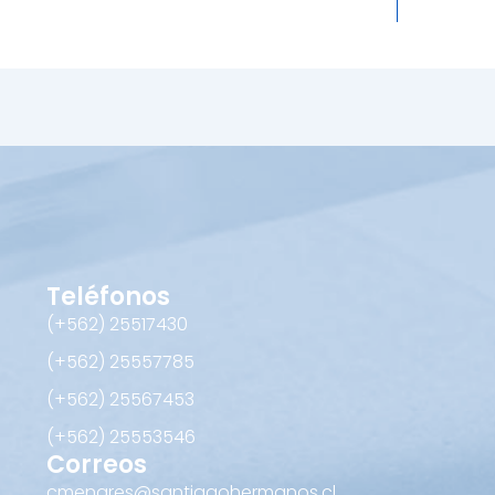
Teléfonos
(+562) 25517430‬
(+562) 25557785
(+562) 25567453‬
(+562) ‪25553546
Correos
cmenares@santiagohermanos.cl