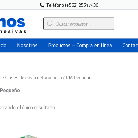
Teléfono (+562) 25517430
Búsqueda
de
productos
icio
Nosotros
Productos – Compra en Línea
Contac
o
/ Clases de envío del producto / RM Pequeño
Pequeño
trando el único resultado