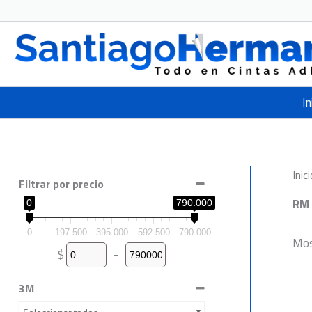
Ir
al
contenido
In
Inici
Filtrar por precio
RM 
0
790.000
0
197.500
395.000
592.500
790.000
Mos
$
-
Minimum Price
Maximum Price
3M