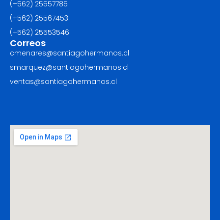
(+562) 25557785
(+562) 25567453‬
(+562) ‪25553546
Correos
cmenares@santiagohermanos.cl
smarquez@santiagohermanos.cl
ventas@santiagohermanos.cl