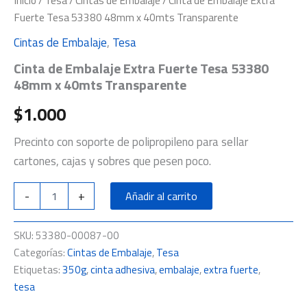
Inicio
/
Tesa
/
Cintas de Embalaje
/ Cinta de Embalaje Extra
Fuerte Tesa 53380 48mm x 40mts Transparente
Cintas de Embalaje
,
Tesa
Cinta de Embalaje Extra Fuerte Tesa 53380
48mm x 40mts Transparente
$
1.000
Precinto con soporte de polipropileno para sellar
cartones, cajas y sobres que pesen poco.
-
+
Añadir al carrito
SKU:
53380-00087-00
Categorías:
Cintas de Embalaje
,
Tesa
Etiquetas:
350g
,
cinta adhesiva
,
embalaje
,
extra fuerte
,
tesa